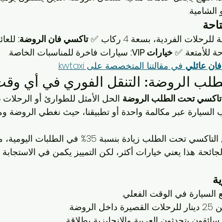
 الشامية.
تاحة
 للرحلات الفردية، بسعة 4 ركاب. ✅ 
تاكسي فان الروضة:
 للعا
خيارات VIP:
 سيارات فاخرة للمناسبات الخاصة.
ان عائلي
 في مقالتنا المتخصصة على kwtaxi
.
لب الروضة: التنقل الفوري في أي وق
تاكسي تحت الطلب الروضة
 الحل الأمثل للطوارئ أو الرحلات 
كنك طلب السيارة عبر مكالمة واحدة أو تطبيقنا، حيث نغطي الروضة و
في 2025، سجل قطاع التاكسي تحت الطلب زيادة بنسبة 35% في 
جائحة. هذا يعني خيارات أكثر، لكن التمييز يكمن في الاستجابة 
ية
ع السيارة في الوقت الفعلي.
 داخل الروضة.
 سائقون يتحدثون العربية والإنجليزية بطلاقة.