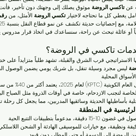
 عن 
تاكسي الروضة
 موثوق يصلك إلى وجهتك دون تأخير، فأنت
امل يغطي كل ما تحتاجه لاختيار 
تكسي الروضة
 الأمثل، من 
رقم
اً أو عائلة تبحث عن راحة، سنساعدك في اتخاذ قرار مدروس ي
خدمات تاكسي في الروضة؟
الاستراتيجي قرب الشرق والقبلة، تشهد طلباً متزايداً على خد
ضة
 ليس مجرد وسيلة تنقل، بل شريك يومي يضمن الوصول الس
لأسواق المحلية.
وفقاً لتقرير شركة النقل العام الكويت
صة لتجنب الازدحام، خاصة في أوقات الذروة مثل الصباح الباك
لية بأساطيلها الحديثة وسائقيها المدربين، مما يجعل كل رحلة 
لرئيسية في المنطقة
 غضون 10-15 دقيقة، مدعوماً بتطبيقات التتبع الحية.
فة ونظيفة، مع خيارات للموسيقى الهادئة أو الشحن اللاسلكي.
ن الروضة إلى الدسمة أو حتى المطار، دون قيود.