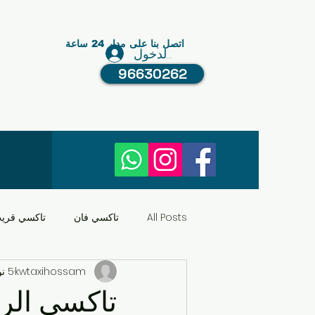
اتصل بنا على مدار 24 ساعة
تسجيل الدخول
96630262
All Posts
تاكسي فان
تاكسي قري
kwtaxihossam
5 نوفمبر 2025
النقل في الكويت
عبد الله مبارك
تاكسي الر