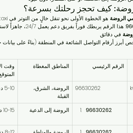
وضة: كيف تحجز رحلتك بسرعة؟
ي الروضة
96
. هذا الرقم يربطك فوراً بفريق دعم 
روضة
 في دقائق.
خص أبرز أرقام التواصل الشائعة في المنطقة (بناءً على بيانات 
الرقم الرئيسي
المناطق المغطاة
وقت الا
المتوقع
96630262
الروضة، الشرق، 
5-10 دقائق
القبلة
96630262
الروضة إلى الدعية
10-15 دقيقة
96630262
الروضة والمناطق 
8-12 دقيقة