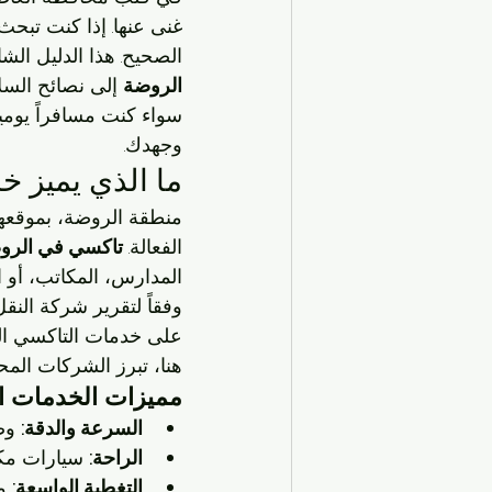
غنى عنها. إذا كنت تبحث
الصحيح. هذا الدليل الش
الروضة
سواء كنت مسافراً يومي
وجهدك.
ما الذي يميز 
منطقة الروضة، بموقعها 
الفعالة. 
تاكسي في الرو
المدارس، المكاتب، أو ا
على خدمات التاكسي الخا
هنا، تبرز الشركات المح
مميزات الخدمات ا
السرعة والدقة:
 وصول في
الراحة:
 سيارات مكي
التغطية الواسعة:
 م