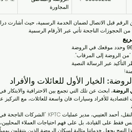
المجاورة
ن الرقم قبل الاتصال لضمان الخدمة الرسمية، حيث أشارت درا
يع
9
 وحدد موقعك في الروضة.
 "من الروضة إلى المرقاب".
 التأكيد عبر الرسالة النصية.
نة!
وضة: الخيار الأول للعائلات والأفراد
 الروضة
صادية للأفراد وسيارات فان واسعة للعائلات، مع التركيز على
يعلق الخبير في قطاع النقل، أحمد العتيبي، مدير عمليات PTC
س فقط على القيادة، بل على فهم احتياجات العملاء المحليين، 
ث بنسبة 30%". هذا النهج يجعل خدماتنا مثالية لسكان الروضة الذين يتنقلون يوم