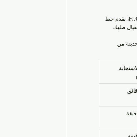
 هو الخطوة الأولى نحو تنقل خالٍ من التوتر. في kwtaxi، نقدم خط 
يعمل 24/7، جاهزاً لاستقبال طلبك 
حديثة من 
ستجابة 