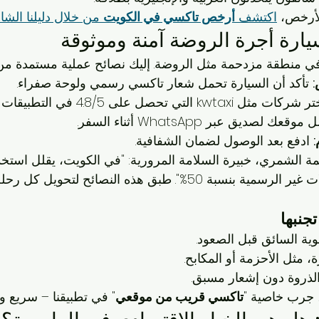
لأرخص، 
اكتشف 
أرخص تاكسي في الكويت
 من خلال دليلنا الش
سيارة أجرة الروضة آمنة وموثوقة
في منطقة مزدحمة مثل الروضة. إليك نصائح عملية مستمدة من 
:
 تأكد أن السيارة تحمل شعار تاكسي رسمي ولوحة صفراء.
كات مثل kwtaxi التي تحصل على 4.8/5 في التطبيقات المحلية.
قعك لصديق عبر WhatsApp أثناء السفر.
:
 ادفع بعد الوصول لضمان الشفافية.
مة الشمري، خبيرة السلامة المرورية: "في الكويت، يقلل استخد
التتبع من مخاطر الرحلات غير الرسمية بنسبة 50%". طبق هذه النصائح لتح
جنبها
ية السائق قبل الصعود.
، مثل الأحزمة أو المكابح.
لذروة دون إشعار مسبق.
 جرب خاصية "
تاكسي قريب من موقعي
" في تطبيقنا – سريع و