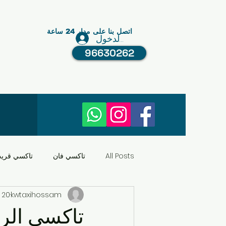
اتصل بنا على مدار 24 ساعة
تسجيل الدخول
96630262
All Posts
تاكسي فان
تاكسي قري
kwtaxihossam
20 مايو 2024
النقل في الكويت
عبد الله مبارك
تاكسي الرا