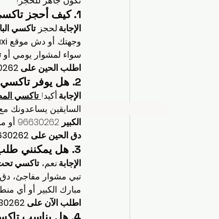
تكون جاهز للحجز!
1. كيف أحجز تاكسي الباشا مبارك الكبير بسهولة؟
الإجابة
:لحجز 
تاكسي البا
وجهتك. أو دش موقع 
xi
سواء لمشوار يومي أو 
ت
اطلب الحين على 96630262 وتحرك براحة!
2. هل يوفر تاكسي الباشا توصيل للمطار؟
الإجابة
:أكيد!
تاكسي المط
السايقين يساعدونك مع 
الكبير
 96630262 أو موقع 
دق الحين على 96630262 ووصل المطار بوقتك!
3. هل يمكنني طلب تاكسي تحت الطلب في أي وقت؟
الإجابة
:نعم، 
تاكسي تحت
تبي مشوار مفاجئ، دق على 96630262 أو
مبارك الكبير أو أي منط
اطلب الآن على 96630262 وخل مشوارك يصير بسهولة!
4. هل يناسب تاكسي الباشا العائلات الكبيرة؟