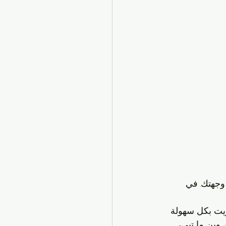
kwta واختار وجهتك. في 
ويت بكل سهولة 
وين ما تبي، 