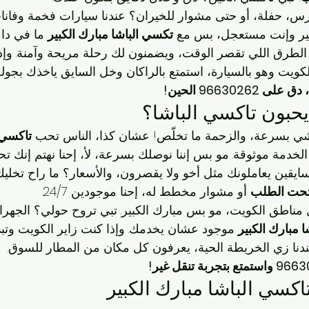
رس، حفلة، أو حتى مشوار للخيران؟ عندنا سيارات فخمة وفانا
بير وإنت مستعجل، بس مع 
تكسي الباشا مبارك الكبير
 ما في داع
 الطرق اللي تقصر الوقت، ويضمنون لك رحلة مريحة وآمنة. وإذ
كويت وهو بالسيارة، استمتع بالراكان وخل السايق ياخذك بجولة
966302 الحين!
يحبون تاكسي الباشا؟
ي بسرعة، والزحمة ما تخلّص! عشان كذا، الناس تحب 
تاكسي 
الخدمة موثوقة. مو بس إننا نوصلك بسرعة، لأ، إحنا نهتم إنك تح
السايقين يعاملونك مثل أخو ولا يقصرون، والأسعار؟ ما راح تخليك
حت الطلب
 أو مشوار مخطط له، إحنا موجودين 24/7.
 مناطق الكويت، مو بس مبارك الكبير. تبي تروح حولي؟ الجهراء
 مبارك الكبير
 موجود عشان يخدمك. وإذا كنت زاير الكويت وت
ندنا زي الخريطة الحية، يعرفون كل مكان من المطار للسوق.
سي الباشا مبارك الكبير