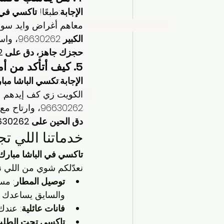
الإجابة
:طبعًا! 
تاكسي في ا
معاهم أغراض وايد. سوا
الكبير
 96630262، واستمتع برحلة مريحة للكل.
حجزك جاهز، دق على 96630262 الحين!
5. كيف أتأكد من أمان وسلامة الرحلة مع تاكسي الباشا؟
الإجابة
:
تكسي الباشا مبار
الكويت زي كف إيدهم. 
96630262، وارتاح مع خدمة موثوقة 100%.
دق الحين على 96630262 واستمتع برحلة آمنة!
خدماتنا اللي ت
تاكسي في الباشا مبارك 
نعدّلكم شوي من اللي ن
توصيل المطار
: مس
والسايق يساعدك 
فانات عائلية
: عندك
تاكسي تحت الطل