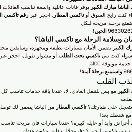
لباشا مبارك الكبير
 يوفر فانات عائلية واسعة تناسب العائلات ال
ء كنت رايح السوق أو 
تاكسي المطار
، احجز عبر 
رقم تاكسي الب
ك الكبير
 يضمن الأمان بسيارات نظيفة ومجهزة، وسايقين محت
سواء كنت تبي 
تاكسي تحت الطلب
 أو مشوار طويل، احجز عبر 
جذب القلب
الكبير
 مو بس للتنقل العادي، لا، عندنا باقة خدمات تناسب كل ا
قدمه:
تعجل على طيارتك؟ 
تاكسي المطار
 من الباشا يضمن لك توصل 
مع شنطك بعد!
 أغراض وايد أو عايلة كبيرة؟ عندنا سيارات فان مريحة تناسب ا
ب
: تبي تاكسي الحين؟ دق وخلال دقايق بنكون عندك.