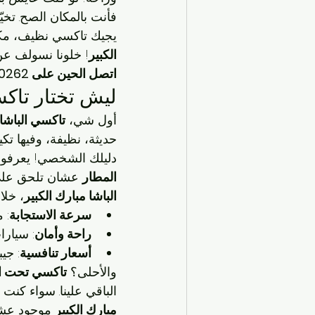
فأنت بالمكان الصح. تخ
يجيك تاكسي نظيف، مكيّ
الكبير
! خلونا نسولف ع
اتصل الحين على 96630262 وخل مشوارك يصير أسهل!
ليش تختار تاكس
أول شي، 
تاكسي الباشا 
حديثة، نظيفة، وفيها تك
دليلك الشخصي! يعرفون 
المطار
 عشان تلحق على 
الباشا مبارك الكبير
، خلا
سرعة الاستجابة
: 
راحة وأمان
: سيارا
أسعار تنافسية
: جي
والأحلى؟ 
تاكسي تحت ا
الباقي علينا. سواء كن
مبارك الكبير
 موجود عش