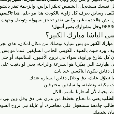
يّل نفسك مستعجل، الشمس تحمّر الراس، والزحمة تفتر بالشوا
ف، وسايق يعرف كل زاوية بالكويت. هذا مو حلم، هذا 
تاكسي ف
ن ليش هالخدمة غير، وكيف تقدر تحجز بسهولة وتوصل وجهتك 
ي الباشا مبارك الكبير؟
مبارك الكبير
 مو بس سيارة توصلك من مكان لمكان، هذي تجربة!
ييف يبرد قلبك بالصيف الكويتي الحامي. السايقين عندنا مو بس 
كل شارع وزاوية، سواء تبي تروح الأفنيوز، السالمية، أو حتى 
طيارتك. اللي يميّزنا هو السرعة والراحة، يعني لو دقيت على 
ل دقايق بيكون التاكسي عند بابك.
ما نطوّل عليك، دق وخلال دقايق السيارة عندك.
ت مكيفة ونظيفة، والسايقين محترفين.
بك بيحبنا، لأن أسعارنا تناسب الكل.
لطلب
 يعني ما تحتاج تخطط من بدري. بس دق وقل وين تبي تر
ت طالب جامعة مستعجل على محاضرة، أو عايلة تبي تروح السوق
ان يخدمك.