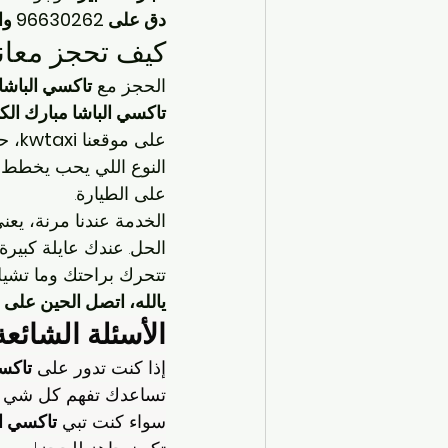
دق على 96630262 وابدأ رحلتك بكل راحة!
كيف تحجز معانا
الحجز مع 
تاكسي الباشا 
تاكسي الباشا مبارك الكب
على موقعنا 
kwtaxi
، ح
النوع اللي يحب يخطط، 
على الطيارة.
الخدمة عندنا مرنة، يع
الحل. عندك عايلة كبيرة؟
تتحرك براحتك وما تشيل 
يالله، اتصل الحين على 96630262 وخلنا نوصلك وين ما تبي!
الأسئلة الشائع
إذا كنت تدور على 
تاكس
تساعدك تفهم كل شي 
سواء كنت تبي 
تاكسي ا