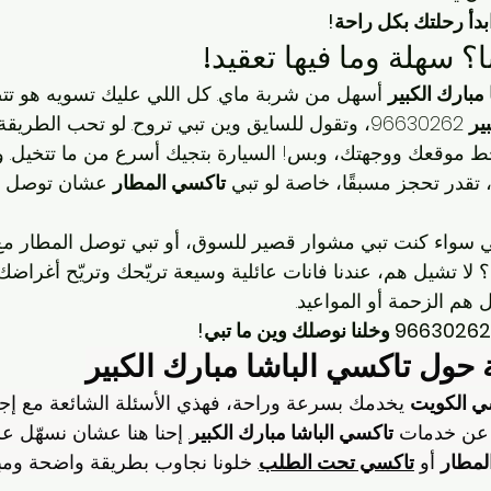
؟ سهلة وما فيها تعقيد!
مبارك الكبير
 أسهل من شربة ماي. كل اللي عليك تسويه هو ت
ير
 96630262، وتقول للسايق وين تبي تروح. لو تحب الطر
ط موقعك ووجهتك، وبس! السيارة بتجيك أسرع من ما تتخيل. و
تقدر تحجز مسبقًا، خاصة لو تبي 
تاكسي المطار
 عشان توصل بو
ني سواء كنت تبي مشوار قصير للسوق، أو تبي توصل المطار مع
 لا تشيل هم، عندنا فانات عائلية وسيعة تريّحك وتريّح أغراضك.
هم الزحمة أو المواعيد.
ة حول تاكسي الباشا مبارك الكبير
ي الكويت
 يخدمك بسرعة وراحة، فهذي الأسئلة الشائعة مع إجابا
عن خدمات 
تاكسي الباشا مبارك الكبير
. إحنا هنا عشان نسهّل عل
لمطار
 أو 
تاكسي تحت الطلب
. خلونا نجاوب بطريقة واضحة وم