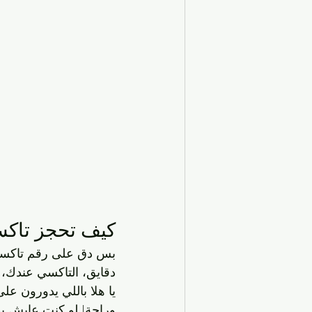
كيف تحجز تاكسي
بس دق على رقم تاكسي ا
دقايق، التاكسي عندك، 
يا هلا باللي يدورون على
وراحة! لو كنت عايش بمب