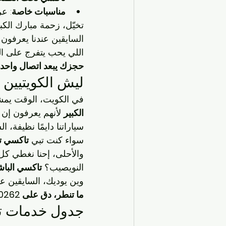
مناسبات خاصة
: ع
تخيّل، زحمة مبارك الك
السايقين عندنا يعرفون
اللي يحب يتفرج على ال
حجزك يبعد اتصال واحد، دق على 62
ليش الكويتيين 
في الكويت، الوقت يمش
الكبير
 لأنهم يعرفون إن 
سياراتنا دايمًا نظيفة، 
سواء كنت تبي 
تاكسي ت
والأحلى، إحنا نغطي كل
النويصيب؟ 
تاكسي الباشا
وين يوديك، السايقين ع
ما تنطر، دق على 96630262 واستمتع بتجربة تنقل غير!
جدول خدمات تاك