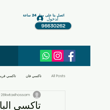
اتصل بنا على مدار 24 ساعة
تسجيل الدخول
96630262
All Posts
تاكسي فان
تاكسي قري
kwtaxihossam
28 يونيو 2025
النقل في الكويت
عبد الله مبارك
تاكسي البا