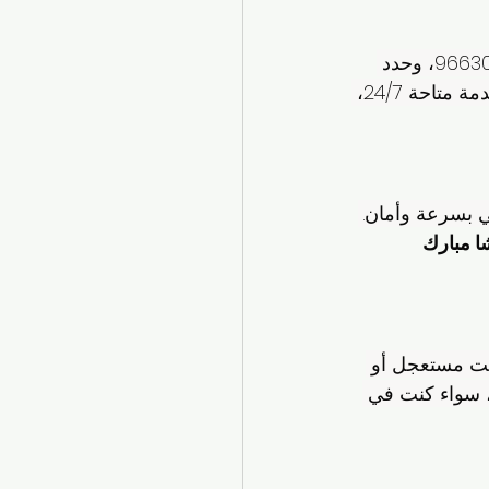
 96630262، وحدد 
، اختار موقعك ووجهتك، وخلال دقايق التاكسي عندك. الخدمة متاحة 24/7، 
 بسرعة وأمان. 
ا مبارك 
اء كنت مستعجل أو 
، سواء كنت في 