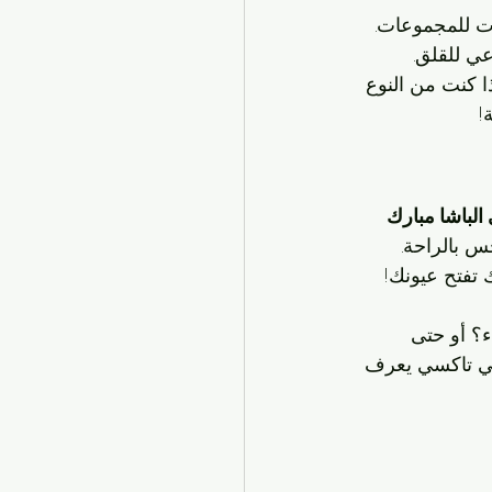
ت للمجموعات.
ي للقلق. 
ا كنت من النوع 
!
الباشا مبارك 
س بالراحة. 
 تفتح عيونك! 
؟ أو حتى 
بي تاكسي يعرف 