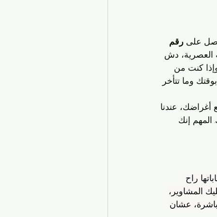
تصل على 
رقم 
يقة العصرية، دش 
إذا كنت من 
قتك وما تتأخر 
 أغراضك، عندنا 
 المهم إنك 
تها راح 
يك المشاوير، 
باشرة، عشان 