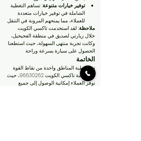
توفير خيارات متنوعة:
 تساهم التغطية 
الشاملة في توفير خيارات متعددة 
للعملاء، مما يمنحهم المرونة في التنقل.
ملاحظة:
 لقد استخدمت تاكسي الكويت 
خلال زيارتي لصديق في منطقة الفحيحيل، 
وكانت تجربة منتهى السهولة، حيث استطعنا 
الحصول على سيارة بسرعة وراحة.
الخاتمة
تعد تغطية المناطق واحدة من نقاط القوة 
في خدمة تاكسي الكويت 96630262، حيث 
توفر العملاء إمكانية الوصول إلى جميع 
الأماكن بسهولة وراحة. من خلال تقديم 
خدمات متميزة في موقعهم، يصبح تاكسي 
الكويت الخيار الأمثل لكل من يحتاج إلى 
وسائل نقل موثوقة وسريعة. لذا، إذا كنت 
تبحث عن وسيلة نقل تلبي كافة احتياجاتك 
في جميع المناطق، فلا تتردد في الاعتماد 
على تاكسي الكويت.