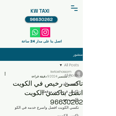
KW TAXI
96630262
اتصل بنا على مدار 24 ساعة
منشور
All Posts
kwtaxihossam
All Posts
27 سبتمبر 2024
9 دقيقة قراءة
تاكسى رخيص في الكويت
تاكسي فان
اتصل بتاكسي الكويت
تاكسي قريب من موقعك
تاكسي جيب
96630262
تكسي الكويت افضل واسرع خدمه في الكو
تاكسي الكويت