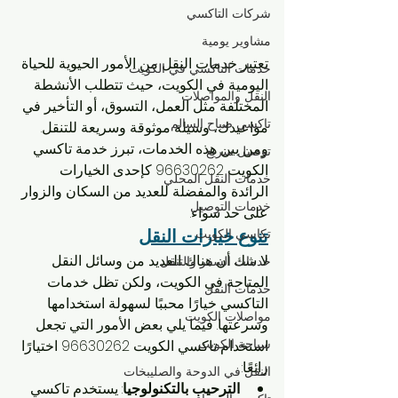
شركات التاكسي
مشاوير يومية
تعتبر خدمات النقل من الأمور الحيوية للحياة 
خدمات التاكسي في الكويت
اليومية في الكويت، حيث تتطلب الأنشطة 
النقل والمواصلات
المختلفة مثل العمل، التسوق، أو التأخير في 
تاكسي صباح السالم
مواعيدك، وسيلة موثوقة وسريعة للتنقل. 
ومن بين هذه الخدمات، تبرز خدمة تاكسي 
توصيل سريع
الكويت 96630262 كإحدى الخيارات 
خدمات النقل المحلي
الرائدة والمفضلة للعديد من السكان والزوار 
خدمات التوصيل
على حد سواء.
تنوع خيارات النقل
تكاسي الكويت
لا شك أن هناك العديد من وسائل النقل 
خدمات السفر والتنقل
المتاحة في الكويت، ولكن تظل خدمات 
خدمات النقل
التاكسي خيارًا محببًا لسهولة استخدامها 
مواصلات الكويت
وسرعتها. فيما يلي بعض الأمور التي تجعل 
سياحة الكويت
استخدام تاكسي الكويت 96630262 اختيارًا 
رائعًا:
النقل في الدوحة والصليبخات
الترحيب بالتكنولوجيا
: يستخدم تاكسي 