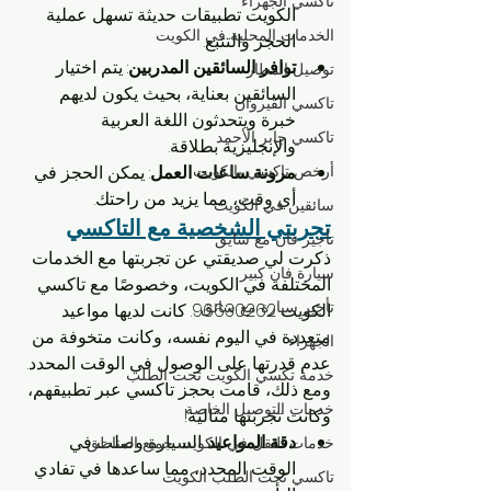
تاكسي الجهراء
الكويت تطبيقات حديثة تسهل عملية 
الخدمات المحلية في الكويت
الحجز والتتبع.
توافر السائقين المدربين
: يتم اختيار 
توصيل المطار
السائقين بعناية، بحيث يكون لديهم 
تاكسي القيروان
خبرة ويتحدثون اللغة العربية 
تاكسي جابر الأحمد
والإنجليزية بطلاقة.
مرونة ساعات العمل
: يمكن الحجز في 
أرخص تاكسي بالكويت
أي وقت، مما يزيد من راحتك.
سائقين في الكويت
تجربتي الشخصية مع التاكسي
تأجير فان مع سايق
ذكرت لي صديقتي عن تجربتها مع الخدمات 
سيارة فان كبير
المختلفة في الكويت، وخصوصًا مع تاكسي 
تأجير سيارة مع سائق
الكويت 96630262. كانت لديها مواعيد 
متعددة في اليوم نفسه، وكانت متخوفة من 
الجهراء
عدم قدرتها على الوصول في الوقت المحدد. 
خدمة تكسي الكويت تحت الطلب
ومع ذلك، قامت بحجز تاكسي عبر تطبيقهم، 
خدمات التوصيل الخاصة
وكانت تجربتها مثالية!
دقة المواعيد
: السيارة وصلت في 
خدمات النقل في الكويت جميع المناطق
الوقت المحدد، مما ساعدها في تفادي 
تاكسي تحت الطلب الكويت