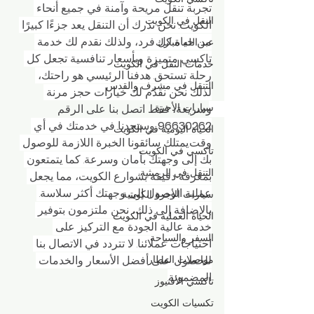
تجربة تنقل مريحة وآمنة في جميع أنحاء 
النقل في الكويت
الكويت. نحن ندرك أن التنقل يعد جزءًا كبيرًا 
من حياة كل فرد، ولذلك نقدم لك خدمة 
عبد الله مبارك
تاكسي متميزة وبأسعار تنافسية تجعل كل 
خدمات النقل في الكويت
رحلة تستحق. هدفنا الرئيسي هو راحتك، 
التنقل في مشرف والقدس
لذلك نحن نقدّم لك خيارات حجز مرنة 
سيارات الأجرة
وسريعة، فقط اتصل بنا على الرقم 
96630262
 وستجدنا في خدمتك في أي 
الحياة اليومية في الكويت
وقت.يمتلك سائقونا الخبرة اللازمة للوصول 
تاكسي في الكويت
بك إلى وجهتك بأمان وسرعة. كما يتمتعون 
التنقل في الرميثية
بمعرفة دقيقة بشوارع الكويت، مما يجعل 
عملية الوصول إلى وجهتك أكثر سلاسة. 
سيارات الأجرة الكويتية
بالإضافة إلى ذلك، نحن ملتزمون بتوفير 
الحياة العملية في الكويت
خدمة عالية الجودة مع التركيز على 
السفر والسياحة
احتياجات عملائنا. لا تتردد في الاتصال بنا 
مواصلات المطار
للحصول على أفضل الأسعار والخدمات 
المضمونة.
تاكسي الأفنيوز
تكسيات الكويت