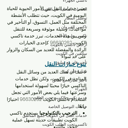
تاكسي الجهراء
تعتبر خدمات النقل من الأمور الحيوية للحياة 
الخدمات المحلية في الكويت
اليومية في الكويت، حيث تتطلب الأنشطة 
توصيل المطار
المختلفة مثل العمل، التسوق، أو التأخير في 
تاكسي القيروان
مواعيدك، وسيلة موثوقة وسريعة للتنقل. 
ومن بين هذه الخدمات، تبرز خدمة تاكسي 
تاكسي جابر الأحمد
الكويت 96630262 كإحدى الخيارات 
أرخص تاكسي بالكويت
الرائدة والمفضلة للعديد من السكان والزوار 
سائقين في الكويت
على حد سواء.
تأجير فان مع سايق
تنوع خيارات النقل
سيارة فان كبير
لا شك أن هناك العديد من وسائل النقل 
المتاحة في الكويت، ولكن تظل خدمات 
تأجير سيارة مع سائق
التاكسي خيارًا محببًا لسهولة استخدامها 
الجهراء
وسرعتها. فيما يلي بعض الأمور التي تجعل 
خدمة تكسي الكويت تحت الطلب
استخدام تاكسي الكويت 96630262 اختيارًا 
رائعًا:
خدمات التوصيل الخاصة
الترحيب بالتكنولوجيا
: يستخدم تاكسي 
خدمات النقل في الكويت جميع المناطق
الكويت تطبيقات حديثة تسهل عملية 
تاكسي تحت الطلب الكويت
الحجز والتتبع.