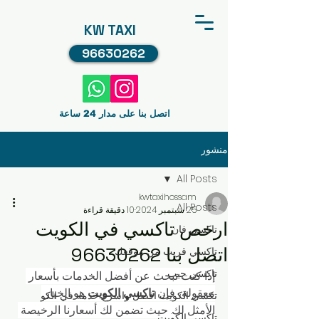
KW TAXI
96630262
اتصل بنا على مدار 24 ساعة
منشور
All Posts
kwtaxihossam
All Posts
25 سبتمبر 2024
10 دقيقة قراءة
ارخص تاكسي في الكويت
تاكسي فان
اتصل بنا 96630262
تاكسي قريب من موقعك
تاكسي جيب
إذا كنت تبحث عن أفضل الخدمات بأسعار 
معقولة، فإن 
تاكسي الكويت
 هو الخيار 
تكسي الكويت افضل واسرع خدمه في الكو
الأمثل لك. حيث تضمن لك أسعارنا الرخيصة 
تاكسي الكويت