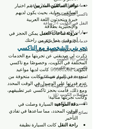
توافر السائقين المدربين
: يتم اختيار 
خدمات النقل في الكويت 24 ساعة
السائقين بعناية، بحيث يكون لديهم 
تاكسي الكويت اجرة
خبرة ويتحدثون اللغة العربية 
النقل في الكويت 24 ساعة
والإنجليزية بطلاقة.
سيارات الأجرة في الكويت
مرونة ساعات العمل
: يمكن الحجز في 
أي وقت، مما يزيد من راحتك.
خدمات التوصيل داخل الكويت
تجربتي الشخصية مع التاكسي
النقل في الكويت جميع المناطق
ذكرت لي صديقتي عن تجربتها مع الخدمات 
تاكسي vip الكويت
المختلفة في الكويت، وخصوصًا مع تاكسي 
تاكسي سريع الكويت
الكويت 96630262. كانت لديها مواعيد 
متعددة في اليوم نفسه، وكانت متخوفة من 
اسرع خدمة توصيل في الكويت
عدم قدرتها على الوصول في الوقت المحدد. 
خدمات تكسي الكويت 24 ساعة
ومع ذلك، قامت بحجز تاكسي عبر تطبيقهم، 
مواصلات الكويت vip
وكانت تجربتها مثالية!
تاكسي جوال الكويت
دقة المواعيد
: السيارة وصلت في 
الوقت المحدد، مما ساعدها في تفادي 
نصائح السفر
التأخير.
راحة النقل
: كانت السيارة نظيفة 