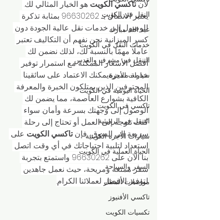
لأن 
تاكسي الكويت
 هو الخيار المثالي لك. 
النقل في الكويت
يعتبر الاتصال بـ 96630262 بمثابة تذكرة 
للوصول إلى خدمات نقل عالية الجودة دون 
عبد الله مبارك
كسر الميزانية. نحن نفهم أن التكاليف تعتبر 
خدمات النقل في الكويت
عاملًا مهمًا بالنسبة لك، لذلك نضمن لك 
التنقل في مشرف والقدس
أفضل الأسعار الممكنة مع استمرار توفير 
خدمة مميزة.يمكنك الاعتماد على سائقينا 
سيارات الأجرة
المحترفين الذين يمتلكون الخبرة والمعرفة 
الحياة اليومية في الكويت
الكافية بشوارع العاصمة، مما يضمن لك 
تاكسي في الكويت
الوصول إلى وجهتك بسرعة وأمان. سواء 
التنقل في الرميثية
كنت تتوجه إلى العمل أو تحتاج إلى رحلة 
سريعة إلى السوق، فإن 
تاكسي الكويت
 على 
سيارات الأجرة الكويتية
استعداد لتلبية احتياجاتك في أي وقت. اتصل 
الحياة العملية في الكويت
بنا الآن على 96630262 واستمتع بتجربة 
السفر والسياحة
سفر ممتعة ومريحة، حيث نعمل جاهدين 
لتوفير الأفضل لعملائنا الكرام.
مواصلات المطار
تاكسي الأفنيوز
تكسيات الكويت