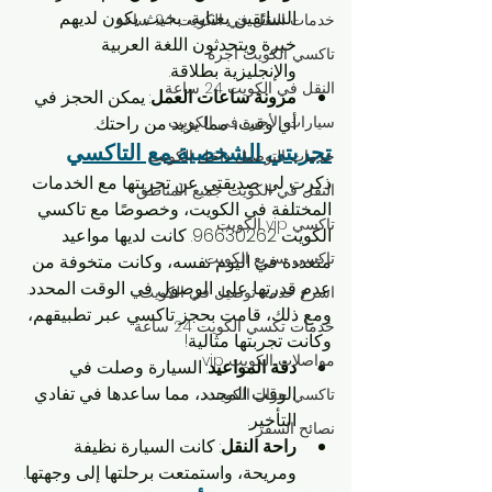
السائقين بعناية، بحيث يكون لديهم 
خدمات النقل في الكويت 24 ساعة
خبرة ويتحدثون اللغة العربية 
تاكسي الكويت اجرة
والإنجليزية بطلاقة.
النقل في الكويت 24 ساعة
مرونة ساعات العمل
: يمكن الحجز في 
أي وقت، مما يزيد من راحتك.
سيارات الأجرة في الكويت
تجربتي الشخصية مع التاكسي
خدمات التوصيل داخل الكويت
ذكرت لي صديقتي عن تجربتها مع الخدمات 
النقل في الكويت جميع المناطق
المختلفة في الكويت، وخصوصًا مع تاكسي 
تاكسي vip الكويت
الكويت 96630262. كانت لديها مواعيد 
تاكسي سريع الكويت
متعددة في اليوم نفسه، وكانت متخوفة من 
عدم قدرتها على الوصول في الوقت المحدد. 
اسرع خدمة توصيل في الكويت
ومع ذلك، قامت بحجز تاكسي عبر تطبيقهم، 
خدمات تكسي الكويت 24 ساعة
وكانت تجربتها مثالية!
مواصلات الكويت vip
دقة المواعيد
: السيارة وصلت في 
الوقت المحدد، مما ساعدها في تفادي 
تاكسي جوال الكويت
التأخير.
نصائح السفر
راحة النقل
: كانت السيارة نظيفة 
ومريحة، واستمتعت برحلتها إلى وجهتها.