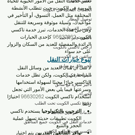
تعتبر خدمات النقل من الأمور الحيوية للحياة 
تاكسي الجهراء
اليومية في الكويت، حيث تتطلب الأنشطة 
الخدمات المحلية في الكويت
المختلفة مثل العمل، التسوق، أو التأخير في 
توصيل المطار
مواعيدك، وسيلة موثوقة وسريعة للتنقل. 
تاكسي القيروان
ومن بين هذه الخدمات، تبرز خدمة تاكسي 
الكويت 96630262 كإحدى الخيارات 
تاكسي جابر الأحمد
الرائدة والمفضلة للعديد من السكان والزوار 
أرخص تاكسي بالكويت
على حد سواء.
سائقين في الكويت
تنوع خيارات النقل
تأجير فان مع سايق
لا شك أن هناك العديد من وسائل النقل 
المتاحة في الكويت، ولكن تظل خدمات 
سيارة فان كبير
التاكسي خيارًا محببًا لسهولة استخدامها 
تأجير سيارة مع سائق
وسرعتها. فيما يلي بعض الأمور التي تجعل 
الجهراء
استخدام تاكسي الكويت 96630262 اختيارًا 
خدمة تكسي الكويت تحت الطلب
رائعًا:
الترحيب بالتكنولوجيا
: يستخدم تاكسي 
خدمات التوصيل الخاصة
الكويت تطبيقات حديثة تسهل عملية 
خدمات النقل في الكويت جميع المناطق
الحجز والتتبع.
تاكسي تحت الطلب الكويت
توافر السائقين المدربين
: يتم اختيار 