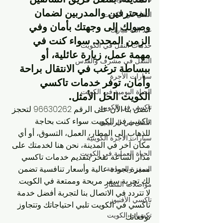
المحترفين والمدربين لضمان 
النقل في الكويت
وصولك إلى وجهتك بأمان وفي 
عبد الله مبارك
الزمن المحدد. سواء كنت في 
خدمات النقل في الكويت
مهمة عمل، زيارة عائلية، أو 
التنقل في مشرف والقدس
ببساطة ترغب في الانتقال براحة 
سيارات الأجرة
وأمان، توفر خدمات تاكسي 
الحياة اليومية في الكويت
الكويت الحل الأمثل.
تاكسي في الكويت
اتصل بنا الآن على الرقم 96630262 لتحجز 
تاكسي في الكويت. سواء كنت بحاجة 
التنقل في الرميثية
للذهاب إلى المطار، العمل، التسوق، أو أي 
سيارات الأجرة الكويتية
مكان آخر في المدينة، نحن هنا لخدمتك على 
الحياة العملية في الكويت
مدار الساعة. نفخر بتقديم خدمات تاكسي 
مميزة بجودة عالية وأسعار تنافسية تضمن 
السفر والسياحة
لك تجربة سفر مريحة وممتعة في الكويت.
مواصلات المطار
لا تتردد في الاتصال بنا لتجربة أفضل خدمة 
تاكسي الأفنيوز
تاكسي في الكويت تلبي احتياجاتك وتتجاوز 
تكسيات الكويت
توقعاتك.