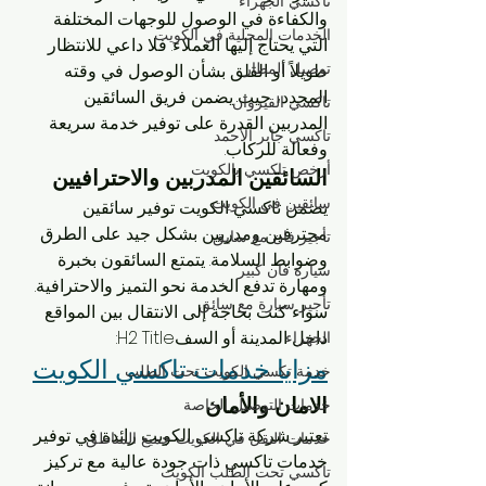
تاكسي الجهراء
والكفاءة في الوصول للوجهات المختلفة 
الخدمات المحلية في الكويت
التي يحتاج إليها العملاء. فلا داعي للانتظار 
توصيل المطار
طويلاً أو القلق بشأن الوصول في وقته 
المحدد، حيث يضمن فريق السائقين 
تاكسي القيروان
المدربين القدرة على توفير خدمة سريعة 
تاكسي جابر الأحمد
وفعالة للركاب.
أرخص تاكسي بالكويت
السائقين المدربين والاحترافيين
سائقين في الكويت
يضمن تاكسي الكويت توفير سائقين 
محترفين ومدربين بشكل جيد على الطرق 
تأجير فان مع سايق
وضوابط السلامة. يتمتع السائقون بخبرة 
سيارة فان كبير
ومهارة تدفع الخدمة نحو التميز والاحترافية. 
تأجير سيارة مع سائق
سواء كنت بحاجة إلى الانتقال بين المواقع 
داخل المدينة أو السفH2 Title:
الجهراء
مزايا خدمات تاكسي الكويت
خدمة تكسي الكويت تحت الطلب
الامان والأمان
خدمات التوصيل الخاصة
تعتبر شركة تاكسي الكويت رائدة في توفير 
خدمات النقل في الكويت جميع المناطق
خدمات تاكسي ذات جودة عالية مع تركيز 
تاكسي تحت الطلب الكويت