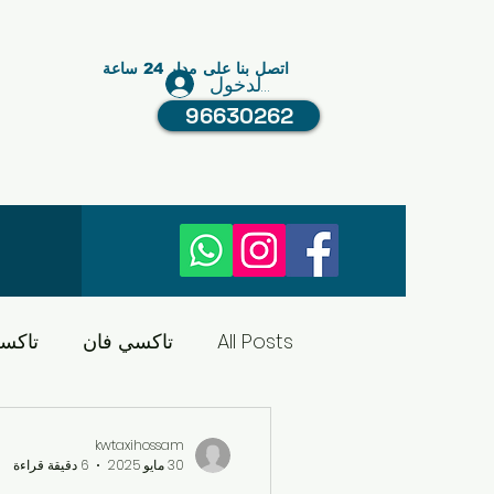
اتصل بنا على مدار 24 ساعة
تسجيل الدخول
96630262
All Posts
تاكسي فان
تاكس
تاكسي الكويت
النقل في ا
kwtaxihossam
30 مايو 2025
6 دقيقة قراءة