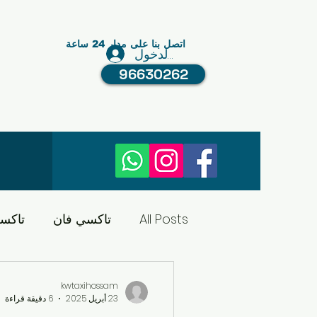
اتصل بنا على مدار 24 ساعة
تسجيل الدخول
96630262
All Posts
تاكسي فان
تاكس
تاكسي الكويت
النقل في ا
kwtaxihossam
23 أبريل 2025
6 دقيقة قراءة