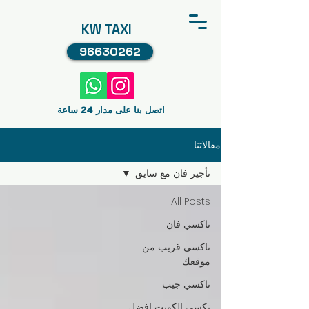
KW TAXI
96630262
اتصل بنا على مدار 24 ساعة
مقالاتنا
تأجير فان مع سايق
All Posts
تاكسي فان
تاكسي قريب من
موقعك
تاكسي جيب
تكسي الكويت افضل