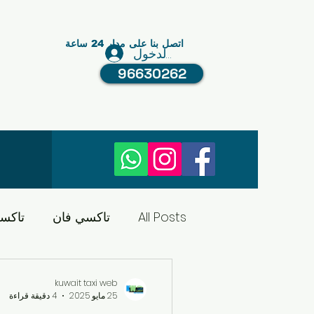
اتصل بنا على مدار 24 ساعة
تسجيل الدخول
96630262
All Posts
تاكسي فان
تاكس
تاكسي الكويت
النقل في ا
kuwait taxi web
25 مايو 2025
4 دقيقة قراءة